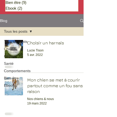
Bien être
(9)
9 posts
Ebook
(2)
2 posts
Blog
Tous les posts
Tous les posts
Choisir un harnais
Chiens
Lucie Tison
5 avr. 2022
Chiots
Santé
Comportements
Bien être
Mon chien se met à courir
partout comme un fou sans
Ebook
raison
Nos chiens & nous
19 mars 2022