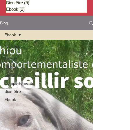
Bien être
(9)
9 posts
Ebook
(2)
2 posts
Blog
Ebook
Tous les
posts
Chiens
Chiots
Santé
Comportements
Bien être
Ebook