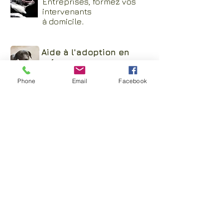
Entreprises, formez vos
intervenants
à domicile
.
Aide à l'adoption en
refuge
Phone
Email
Facebook
Inscrivez vous à notre
newsletter
Suivre nos actus, en apprendre
toujours plus sur le chien,
glaner des astuces et des
conseils sur l'éducation canine.
Nos partenaires
Nous contacter au
06 52 80 30 84
Par mail :