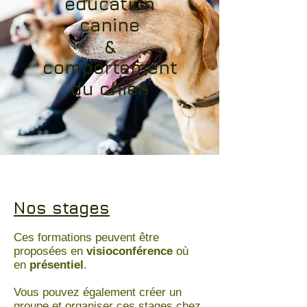
éducation
canine
&
comportement
du chien
Nos stages
Ces formations peuvent être
proposées en
visioconférence
où
en
présentiel
.
Vous pouvez également créer un
groupe et organiser ces stages chez