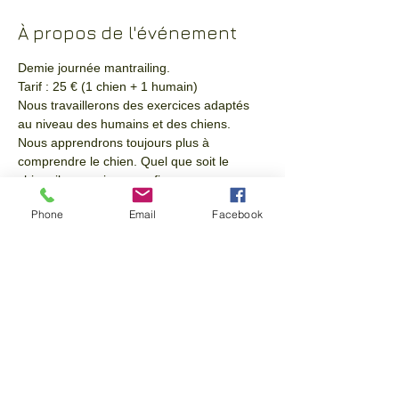
À propos de l'événement
Demie journée mantrailing.
Tarif : 25 € (1 chien + 1 humain)
Nous travaillerons des exercices adaptés 
au niveau des humains et des chiens.
Nous apprendrons toujours plus à 
comprendre le chien. Quel que soit le 
chien, il sera mis en confiance.
Le mantrailing est accessible à tous les 
Phone
Email
Facebook
chiens (à partir de 4 mois) et tous les 
humains (pas besoin d'être sportif, il faut 
juste des chaussures de marche pour être 
à l'aise et ne pas avoir les pieds trempés 
lorsque le sol est mouillé). Pour débutants 
et confirmés.
N'hésitez pas à me contacter (06 52 80 30 
84) si vous souhaitez avoir plus 
d'informations.