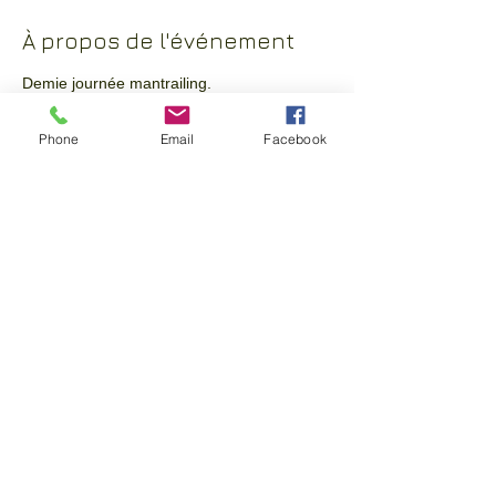
À propos de l'événement
Demie journée mantrailing.
Tarif : 25 € (1 chien + 1 humain)
Phone
Email
Facebook
Nous travaillerons par groupe sur des
exercices adaptés au niveau des humains
et des chiens.
Nous apprendrons toujours plus à
comprendre le chien. Quel que soit le chien,
il sera mis en confiance.
Le mantrailing est accessible à tous les
chiens et tous les humains.
Il y a un groupe pour cet événement. Vous
pourrez le rejoindre dès que vous vous
serez inscrit à cet événement.
Partager cet événement