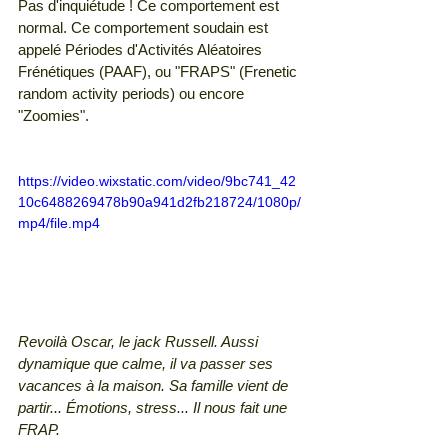
Pas d'inquiétude ! Ce comportement est 
normal. Ce comportement soudain est 
appelé Périodes d'Activités Aléatoires 
Frénétiques (PAAF), ou "FRAPS" (Frenetic 
random activity periods) ou encore 
"Zoomies".
https://video.wixstatic.com/video/9bc741_42
10c6488269478b90a941d2fb218724/1080p/
mp4/file.mp4
Revoilà Oscar, le jack Russell. Aussi 
dynamique que calme, il va passer ses 
vacances à la maison. Sa famille vient de 
partir... Émotions, stress... Il nous fait une 
FRAP.